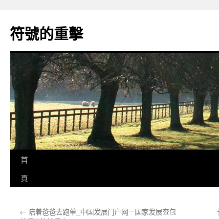
跳
至
符號的重擊
主
要
內
容
首
頁
←
陪着爸爸去跑单_中国发展门户网－国家发展查包