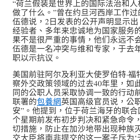
“荷兰假装是世界上的国际法治和人
做了什么。”曾在约旦河西岸工作过
伍德说，2日发表的公开声明显示出
经验者、多年来忠诚地为国家服务的
果不是很严重的事情，他们永远不会
伍德是一名冲突与维和专家，于去年
职以示抗议。
美国前驻阿尔及利亚大使罗伯特·福
察外交政策领域的过去40年里，如
同的公职人员采取协调一致的行动
联署的
包養網
英国高级官员说，公职
安”。他提到，位于荷兰海牙的联合
个星期前发布初步判决和紧急命令
切措施，防止在加沙地带出现种族灭
交大臣将南非提交的这一案子斥为‘