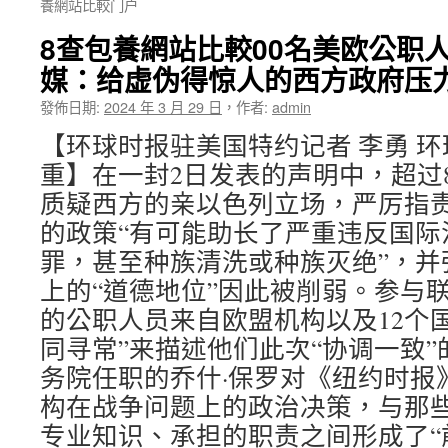
養網站比較门户
8查包養網站比較00名美欧公职
媒：给虚伪得惊人的西方政府压
發佈日期:
2024 年 3 月 29 日
，
作者:
admin
【环球时报驻美国特约记者 李勇 环
重】在一封2日发表的声明中，超过8
质疑西方的亲以色列立场，严厉指
的政策“有可能助长了严重违反国际
罪，甚至种族清洗或种族灭绝”，并
上的“道德地位”因此被削弱。参与
的公职人员来自欧盟机构以及12个
同寻常”来描述他们此次“协调一致
务院任职的乔什·保罗对《纽约时报
构在战争问题上的政治决策，与那
专业知识、承担的职责之间形成了“