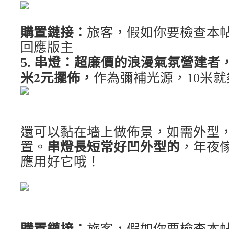
購置鏈接：
旅客，假如你要檢查本
回應版主
超廉價的浪漫氣氛營建者
5. 串燈：
米2元擺佈，
作為彌補光源，10米
還可以黏在墻上做佈景，如需外型
置。
串燈長短常好凹外型的
，年夜
應用好它哦！
購置鏈接：
旅客，假如你要檢查本