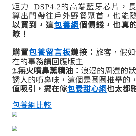
炬力+DSP4.2的高端藍牙芯片，
算出門帶往戶外野餐聚首，也能
以買到，這
包養網
個價錢，也真
瞭！
旅客，假如
購置
包養留言板
鏈接：
在的事務請回應版主
2.無火噴鼻薰精油：
浪漫的周遭的
誘人的噴鼻味，這個是圈圈推舉的
值吸引，擺在傢
包養甜心網
也太都
包養網比較