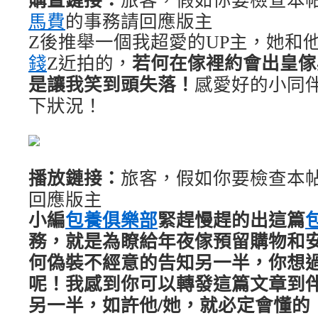
馬費
的事務請回應版主
Z後推舉一個我超愛的UP主，她和
若何在傢裡約會出皇傢
錢
Z近拍的，
是讓我笑到頭失落！
感愛好的小同
下狀況！
播放鏈接：
旅客，假如你要檢查本
回應版主
小編
包養俱樂部
緊趕慢趕的出這篇
務，就是為瞭給年夜傢預留購物和
何偽裝不經意的告知另一半，你想過
呢！我感到你可以轉發這篇文章到
另一半，如許他/她，就必定會懂的