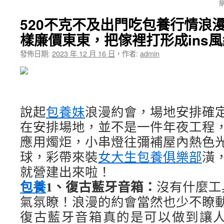
520不克不及出門吃包養行情浪
樣廉價東東，把傢裡打形成ins
發佈日期:
2023 年 12 月 16 日
，
作者:
admin
說起
包養妹
浪漫約會，場地安排確
在安排場地，並不是一件年夜工程
應用燭炬，小串燈往彌補屋內熱色
球，彩帶來裝
女大生包養俱樂部
潢
就營建出來啦！
包養
1、復古藍牙音箱：
沒有什麼工
氣氛瞭！浪漫的約會當然也少不瞭
復古藍牙音箱真的是可以做到讓