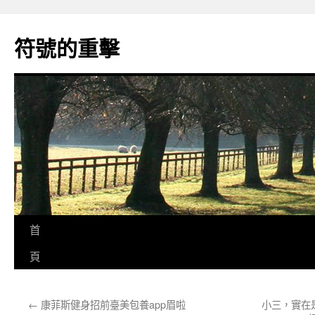
跳
至
符號的重擊
主
要
內
容
首
頁
←
康菲斯健身招前臺美包養app眉啦
小三，實在