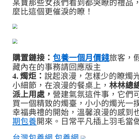
某寶那些女孩們看到都哭瞭的禮品
麼比這個更催淚的瞭！
購置鏈接：
包養一個月價錢
旅客，
藏內在的事務請回應版主
4. 燭炬：
說起浪漫，怎樣少的瞭燭
林林總
小細節，在浪漫的餐桌上，
派上用處，
營建氣氛這件事，它們
買一個精致的燭臺，小小的燭光一
幸福典禮的開始，溫馨浪漫的感到
期包養
開來。日常平凡插上羽毛當做
台灣包養網
包養網