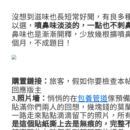
沒想到滋味也長短常好聞，有良多
噴鼻味淡淡的，一點也不刺
以選，
鼻味也是漸漸開釋，少放幾根擴噴
個月，不成題目！
購置鏈接：
旅客，假如你要檢查本
回應版主
3.照片墻：
悄悄的在
包養管道
傢預
貼滿你們兩人的回想，幾塊錢的莫
一路走來點點滴滴留下的照片，所
是這個貼紙撕上去是無痕的，完整