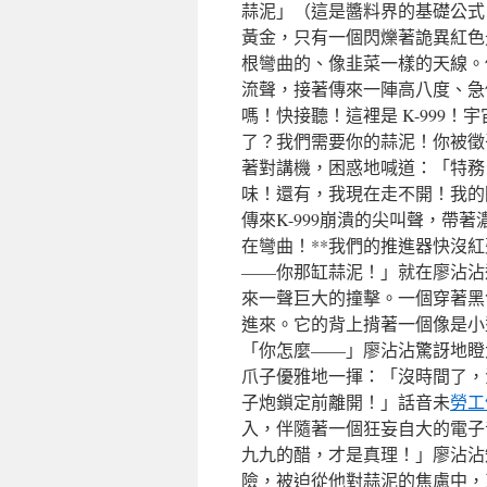
蒜泥」（這是醬料界的基礎公式
黃金，只有一個閃爍著詭異紅色
根彎曲的、像韭菜一樣的天線。
流聲，接著傳來一陣高八度、急
嗎！快接聽！這裡是 K-999
了？我們需要你的蒜泥！你被徵
著對講機，困惑地喊道：「特務
味！還有，我現在走不開！我的
傳來K-999崩潰的尖叫聲，帶
在彎曲！**我們的推進器快沒
——你那缸蒜泥！」就在廖沾沾
來一聲巨大的撞擊。一個穿著黑
進來。它的背上揹著一個像是小
「你怎麼——」廖沾沾驚訝地瞪大
爪子優雅地一揮：「沒時間了，
子炮鎖定前離開！」話音未
勞工
入，伴隨著一個狂妄自大的電子
九九的醋，才是真理！」廖沾沾
險，被迫從他對蒜泥的焦慮中，