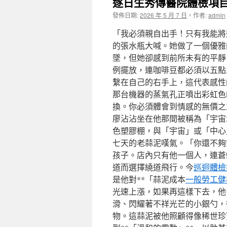
逐日生秀傳醫院體檢項
發佈日期:
2026 年 5 月 7 日
，
作者:
admin
「我必須親自出手！只有我能將
的張水瓶大喊。她做了一個優雅
墜，但她卻感到前所未有的平靜
例擺放，連咖啡豆都必須以五點
繫在自己的右手上，這代表感性
那台機器的蒸氣孔正噴出彩虹色
換。你必須體會到情感的無價之
廖沾沾坐在他那間被稱為「宇宙
色塑膠棚，與「宇宙」或「中心
七天的老蒜泥嘆氣。「你還不夠
孩子。店內只有他一個人，連蒼
道而選擇繞道飛行。今
巡迴體檢
是他對**「蒜泥成本
一般勞工健
光速上漲，如果再這樣下去，他
滑、閃耀著不祥光芒的小銀勺，
物。這蒜泥被他照顧得像稀世珍