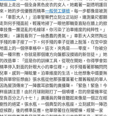
駕駛座上走出一個全身黑色皮衣的女人，她戴著一副透明護目
來。她的步伐優雅而精準
一般勞工健檢
，每一步都像是被測
。「車影大人！」泊車警察們立刻立正站好，連測量尺都顫
走到何手殘面前，輕蔑地掃了一眼他那輛垂直貼在牆上的掀
車技像一團混亂的毛線球。你污染了泊車維度的純粹性。」
放棄』，讓我看到了一絲愚蠢的勇氣。」車影大人突然掏出
手殘的車子按了一下。何手殘的車子從牆上脫落，在空中旋
地面上的一個停車格中。這次，夾角是——零度。「你被分
是一種宗教，你就是那個連方向盤都沒摸過的新信徒。」她
的改造車：「這是你的訓練工具，從現在開始，你得學會如
精準停入對面的針眼大小的車位裡。」何手殘看著那輛閃閃
兒車，感到一陣眩暈。泊車維度的生活，比他想象中還要無
勢與單戀狂想曲》張水瓶從他那張覆蓋著七層舊報紙的單人
因為屋頂傳來了一陣震耳欲聾的廣播聲。「緊急！緊急！今
秤座請注意！由於月球剛剛打了一個噴嚏，您的戀愛機率從
至負百分之八十七！」廣播員的聲音聽起來像是一個正在經
劇性的絕望。張水瓶，一個典型的水瓶座，立刻感到一陣恐
症候群」後的標準反應。他單戀著住在隔壁棟、經營一家