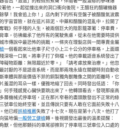
器發出「滋滋」的輕微煎煮聲，伴隨著一股濃郁的蔘味爆
9咬著他，一起從撞出來的洞口衝向後院。王醋狂的醋罐機器
餘孽！我會追上你！」店內剩下的所有空盤子被醋酸氣波震
的宇宙冒險，就在這片蒜泥、中藥和醋酸的混亂中，拉開了
奪戰》何手殘的人生，被兩個巨大的陰影籠罩著：停車費，
背車，彷彿繼承了他所有的駕駛焦慮，從未在他需要時提供
城市傳說中最恐怖的挑戰，一條夾在理髮店與一間專賣金屬
檢
一個看起來比他車子尺寸小上三十公分的停車格，上面還
殘深吸一口氣。將車子打了倒檔。他的車載語音系統發出了
障礙物距離：無限趨近於零。」「請考慮放棄治療。」他忽
最討厭的不是語音系統，而是那兩塊永遠在關鍵時刻自動收
斷車體與那座價值不菲的銅製獨角獸雕像之間的距離時，它
片羞澀的耳朵一樣，優雅地縮了回去。同時發出低語：「你
」何手殘感覺心臟快要跳出來了。他轉頭看去，發現那座高
多層機械式停車塔，正在那片窄巷的盡頭散發出不正常的綠
三號車位始終空著，並且傳說只要有人敢在它面前失敗十八
。他已經
巡檢推薦
失敗了十七次。現在是第十八次。他打了
向猛地偏
一般勞工健檢
轉。後視鏡發出最後的溫柔提醒：
角獸，但他那顫抖的車尾卻擦到了停車塔三號車位入口處的