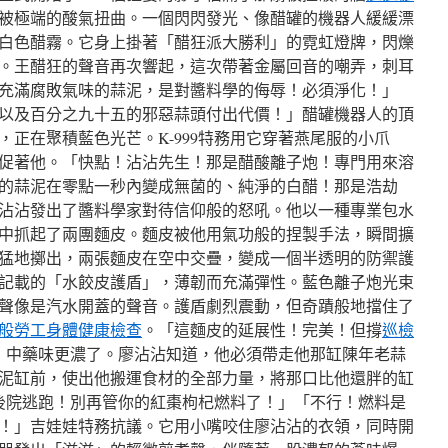
被極端的酸氣扭曲。一個閃閃發光、像醋罐的機器人緩緩漂
白色醋霧。它身上掛著「醋狂派大勝利」的霓虹燈牌，閃爍
。王醋狂的聲音再次響起，這次帶著金屬回音的嘲弄，刺耳
充滿腐敗氣味的蒜泥，是對醬料學的侮辱！必須淨化！」
以及百分之九十五的邪惡蒜頭付出代價！」醋罐機器人的頂
正在聚積藍色光芒。K-999特務用它穿著燕尾服的小爪
促著他。「快點！沾沾先生！那是醋酸離子炮！專門用來溶
的蒜泥在零點一秒內變成無菌的、純淨的白醋！那是浩劫
沾沾發出了醬料學家對待信仰般的怒吼。他以一種專業包水
中抓起了兩團麵皮。麵皮被他用氣功般的捏製手法，瞬間擴
猛地擲出，兩張麵皮在空中交疊，變成一個半透明的防禦護
記載的「水餃皮護盾」，薄韌而充滿彈性。藍色離子炮光束
聲像是汽水開蓋的聲音。護盾劇烈震動，但奇蹟般地擋住了
般勞工身體健康檢查
。「這麵皮的延展性！完美！但撐
巡檢
喊，中藥味更濃了。廖沾沾知道，他必須帶走他那缸陳年老蒜
泥缸前，使出他搬運食材的全部力量，將那口比他還胖的缸
從後院逃跑！別再管你的紅棗枸杞燃料了！」「不行！燃料是
！」吉娃娃特務抗議。它用小嘴咬住廖沾沾的衣領，同時開