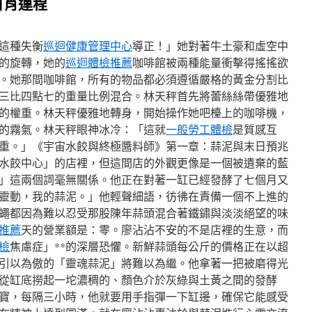
目肖運程
這種失衡
巡迴健康管理中心
導正！」她對著牛土豪和虛空中
的旋轉，她的
巡迴體檢推薦
咖啡館被兩種能量衝擊得搖搖欲
。她那間咖啡館，所有的物品都必須遵循嚴格的黃金分割比
三比四點七的重量比例混合。林天秤首先將蕾絲絲帶優雅地
的權重。林天秤優雅地轉身，開始操作她吧檯上的咖啡機，
的霧氣。林天秤眼神冰冷：「這就
一般勞工體檢
是質感互
重。」《宇宙水餃與終極醬料師》第一章：蒜泥與末日預兆
水餃中心」的店裡，但這間店的外觀更像是一個被遺棄的藍
」這兩個詞毫無關係。他正在對著一缸已經發酵了七個月又
靈動，我的蒜泥。」他輕聲細語，彷彿在責備一個不上進的
蠅都因為難以忍受那股陳年蒜頭混合著鐵鏽與淡淡絕望的味
推薦
天的營業額是：零。廖沾沾不安的不是店裡的生意，而
檢
焦慮症」**的深層恐懼。新鮮蒜頭每公斤的價格正在以超
引以為傲的「靈魂蒜泥」將難以為繼。他拿著一把被磨得光
從缸底撈起一坨濃稠的、顏色介於灰綠與土黃之間的發酵
寶，每隔三小時，他就要用手指彈一下缸邊，確保它能感受