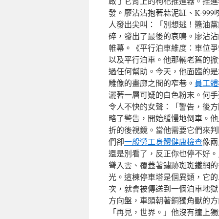
啟了它背上的枸杞推進器。推進
發。廖沾沾抱著蒜泥缸、K-99
人發出尖叫：「別想逃！醬油黨
碎，發出了最後的哀鳴。廖沾沾
帷幕。《平行泊車維度：車位爭
以及平行泊車。他那輛老舊的掀
過任何幫助。今天，他面臨的是
雕像的畫廊之間的窄巷。
員工體
灑著一層可疑的白色粉末。何手
令人不快的女聲：「警告，後方
略了警告，開始緩慢地倒車。他
折的後視鏡。當他需要它們來判
們卻
一般勞工身體健康檢查
像兩
還是別看了，反正你也停不好。
聳入雲、覆蓋著鏽跡斑斑鐵網的
光。這棟停車塔是個異類，它的
次，就會被傳送到一個泊車地獄
方向盤，車頭朝著銅獨角獸的方
「再見，世界。」他沒有撞上獨