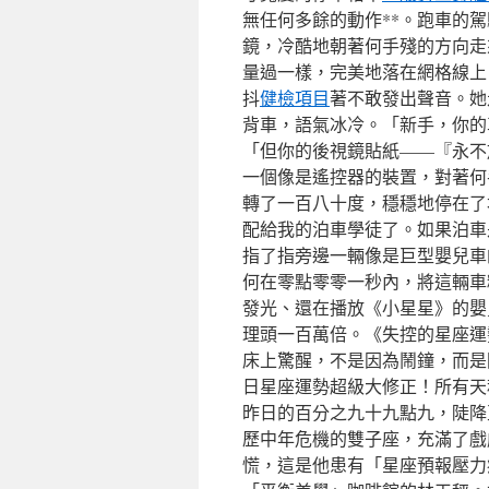
無任何多餘的動作**。跑車的
鏡，冷酷地朝著何手殘的方向走
量過一樣，完美地落在網格線上
抖
健檢項目
著不敢發出聲音。她
背車，語氣冰冷。「新手，你的
「但你的後視鏡貼紙——『永不
一個像是遙控器的裝置，對著何
轉了一百八十度，穩穩地停在了
配給我的泊車學徒了。如果泊車
指了指旁邊一輛像是巨型嬰兒車
何在零點零零一秒內，將這輛車
發光、還在播放《小星星》的嬰
理頭一百萬倍。《失控的星座運
床上驚醒，不是因為鬧鐘，而是
日星座運勢超級大修正！所有天
昨日的百分之九十九點九，陡降
歷中年危機的雙子座，充滿了戲
慌，這是他患有「星座預報壓力