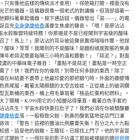
，只有像他這樣的傳統派才會用）。保險箱打開，裡面沒有
光芒的儀器。這儀器很像一個老式的對講機，但頂部插著一
他顫抖著拿起儀器，按下通話鈕。儀器發出「滋——」的電
促且充
全身健康檢查
滿養生焦慮的聲音。「喂！是廖沾沾
！宇宙水餃聯盟特級特務！你那邊是不是已經聞到宇宙級的酸味
召了！馬上！」廖沾沾的耳朵被這聲音震得嗡嗡作響，他捏
？酸味？等等！我聞到的不是酸味！是麵粉過度膨脹的焦慮
陳年老蒜泥需要每隔三小時的溫和震動！」「蒜泥？」對面
著濃濃的中藥味電子雜音：「重點不是蒜泥！重點是**時空正
紅棗了！快！我們在你的後院！別帶任何多餘的東西！除了
還在糾結要不要帶上他最珍愛的那把銀勺時，外面的牆壁傳
色燕尾服、戴著太陽眼鏡的太空吉娃娃，正從牆上的破洞鑽
型瓦斯桶的東西，桶上用毛筆寫著「極品紅棗枸杞燃料」。
了眼睛。K-999用它的小短腿站得筆直，戴著白色手套的
沾沾先生！宇宙水餃快要拉肚子了！我們必須在你被醋酸離
健康檢查
落，一股極致尖銳、刺鼻的酸氣猛地從店門口灌
音效：「警告！這裡的醬油比例嚴重失衡！百分之九十九點
知道，這是他的宿敵，王醋狂，已經找上門了。他的宇宙冒
正式開始了。一個狂妄的影子佔滿了那扇被撞破的牆
巡迴健