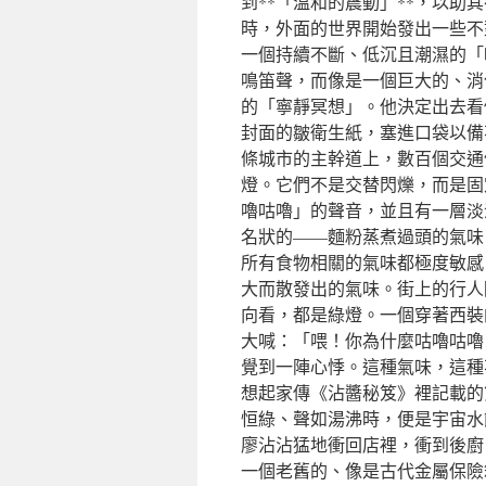
到**「溫和的震動」**，以
時，外面的世界開始發出一些不
一個持續不斷、低沉且潮濕的「
鳴笛聲，而像是一個巨大的、消
的「寧靜冥想」。他決定出去看
封面的皺衛生紙，塞進口袋以備
條城市的主幹道上，數百個交通
燈。它們不是交替閃爍，而是固
嚕咕嚕」的聲音，並且有一層淡
名狀的——麵粉蒸煮過頭的氣味
所有食物相關的氣味都極度敏感
大而散發出的氣味。街上的行人
向看，都是綠燈。一個穿著西裝
大喊：「喂！你為什麼咕嚕咕嚕
覺到一陣心悸。這種氣味，這種
想起家傳《沾醬秘笈》裡記載的
恒綠、聲如湯沸時，便是宇宙水
廖沾沾猛地衝回店裡，衝到後廚
一個老舊的、像是古代金屬保險