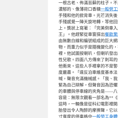
一根古老、佈滿苔蘚的柱子。不
濃郁的、像薄荷口香糖
一般勞工
手殘和他的掀背車。光芒消失後
手殘感覺一陣天旋地轉，等他回
上。獎狀上寫著：「完美倒車入
王」。他趕緊從車窗探出
餐飲業
由無數白線和編號組成的巨大網
物，而重力似乎是隨機變化的，
裡。他試圖按喇叭，但喇叭發出
性兒歌。四面八方傳來了刺耳的
他衝來。這些人手裡拿的不是警
度嚴肅。「違反泊車維度基本法
喊，聲音充滿機械感。「我、我
緊為自己辯解，但聲音因為恐懼
的車體與停車線的夾角是——八
容是：無限次觀看一部名為**
這時，一輛像是從科幻電影裡開
胎發出令人陶醉的摩擦聲，它以
寸寬度的停車格中
一般勞工身體