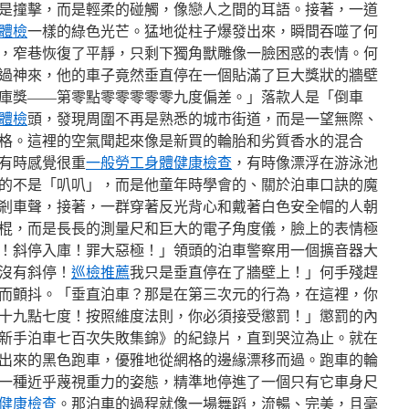
是撞擊，而是輕柔的碰觸，像戀人之間的耳語。接著，一道
體檢
一樣的綠色光芒。猛地從柱子爆發出來，瞬間吞噬了何
，窄巷恢復了平靜，只剩下獨角獸雕像一臉困惑的表情。何
過神來，他的車子竟然垂直停在一個貼滿了巨大獎狀的牆壁
庫獎——第零點零零零零零九度偏差。」落款人是「倒車
體檢
頭，發現周圍不再是熟悉的城市街道，而是一望無際、
格。這裡的空氣聞起來像是新買的輪胎和劣質香水的混合
有時感覺很重
一般勞工身體健康檢查
，有時像漂浮在游泳池
的不是「叭叭」，而是他童年時學會的、關於泊車口訣的魔
剎車聲，接著，一群穿著反光背心和戴著白色安全帽的人朝
棍，而是長長的測量尺和巨大的電子角度儀，臉上的表情極
！斜停入庫！罪大惡極！」領頭的泊車警察用一個擴音器大
沒有斜停！
巡檢推薦
我只是垂直停在了牆壁上！」何手殘趕
而顫抖。「垂直泊車？那是在第三次元的行為，在這裡，你
十九點七度！按照維度法則，你必須接受懲罰！」懲罰的內
《新手泊車七百次失敗集錦》的紀錄片，直到哭泣為止。就在
出來的黑色跑車，優雅地從網格的邊緣漂移而過。跑車的輪
一種近乎蔑視重力的姿態，精準地停進了一個只有它車身尺
健康檢查
。那泊車的過程就像一場舞蹈，流暢、完美，且毫