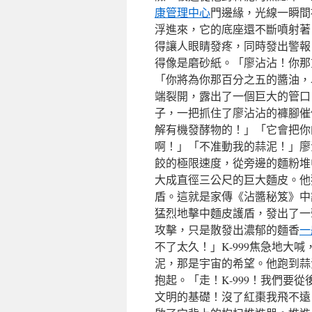
康管理中心
門邊緣，光線一瞬間
浮進來，它的底座還不斷噴射著
得讓人眼睛發疼，同時發出警報
得像是磨砂紙。「廖沾沾！你那
「你將為你那百分之五的醬油，
端裂開，露出了一個巨大的管口，
子，一把抓住了廖沾沾的褲腳催
解有機發酵物的！」「它會把你
啊！」「不准動我的蒜泥！」廖
餃的極限速度，從旁邊的麵粉堆
大成直徑三公尺的巨大麵皮。他
盾。這就是家傳《沾醬秘笈》中
猛烈地擊中麵皮護盾，發出了一
攻擊，只是散發出濃郁的麵香
一
不了太久！」K-999焦急地大
泥，那是宇宙的希望。他跑到蒜
抱起。「走！K-999！我們要
文明的基礎！沒了紅棗我飛不遠