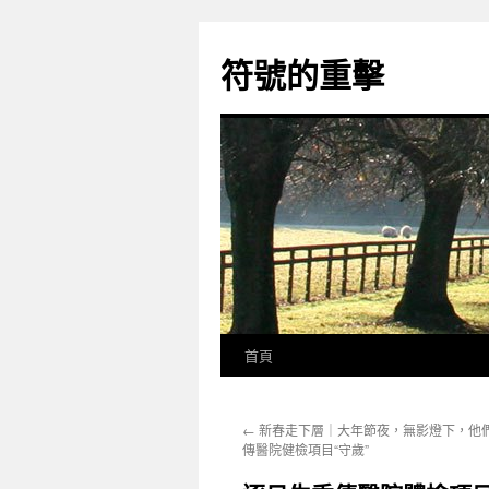
跳
至
符號的重擊
主
要
內
容
首頁
←
新春走下層｜大年節夜，無影燈下，他
傳醫院健檢項目“守歲”