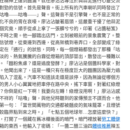
助其在精神上達到圓滿。就在廖沾沾專注於與蒜泥進行心靈交流
對勁的信號。首先是聲音。街上所有的汽車喇叭同時發出了
咕嚕——咕嚕——」聲。這聲音不是引擎聲，也不是正常的
化不良的胃在哀嚎。廖沾沾皺著眉頭，這嚴重干擾了他蒜泥
個究竟，順手從桌上拿了一張髒兮兮的，印著《沾醬秘笈》
不時之需。他一腳踏出店門，立刻被眼前的景象震驚了。整
信號燈，從東邊到西邊，從高架橋到巷弄口，全部變成了綠
定在「通行」的狀態，同時，每一個燈箱都發出了那種「咕
淡的、熱氣騰騰的白霧從燈箱的頂部冒出，散發出一種難以
。「麵粉焦慮？還是過度發酵？」廖沾沾是個醬料學家，對
。他聞出來了，這是一種只有在極度巨大的麵團因為壓力過
陷入了混亂。汽車不知道該走還是該停，因為無論從哪個方
的男人小心翼翼地把車停在路中央，搖下車窗，對著紅綠燈
？你倒是紅一下啊！我要向左轉！綠燈沒用啊！」廖沾沾感
不祥的「咕嚕」聲，與他兒時聽到的家傳預言不謀而合。他
第一句：「當世間萬物的交通都被麵皮的氣味籠罩，且燈號
餃臨界點到來之時。」「七點五個地球年…怎麼這麼快？」
，打開了一個藏在舊冰櫃後面的暗門。暗門裡放著
勞工體健
箱的東西。他輸入了密碼：「一醬二醋三油四
體檢推薦
辣五