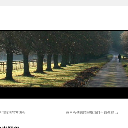
們用特別的方法秀
逐日秀傳醫院健檢項目生肖運程
→