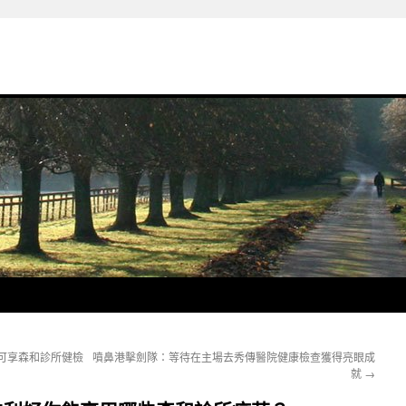
保可享森和診所健檢
噴鼻港擊劍隊：等待在主場去秀傳醫院健康檢查獲得亮眼成
就
→