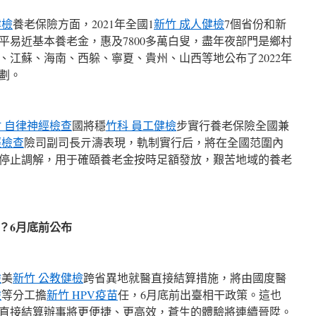
健檢
養老保險方面，2021年全國1
新竹 成人健檢
7個省份和新
平易近基本養老金，惠及7800多萬白叟，盡年夜部門是鄉村
、江蘇、海南、西躲、寧夏、貴州、山西等地公布了2022年
劃。
 自律神經檢查
國將穩
竹科 員工健檢
步實行養老保險全國兼
經檢查
險司副司長亓濤表現，軌制實行后，將在全國范圍內
停止調解，用于確頤養老金按時足額發放，艱苦地域的養老
6月底前公布
檢
美
新竹 公教健檢
跨省異地就醫直接結算措施，將由國度醫
檢
等分工擔
新竹 HPV疫苗
任，6月底前出臺相干政策。這也
直接結算辦事將更便捷、更高效，蒼生的體驗將連續晉陞。