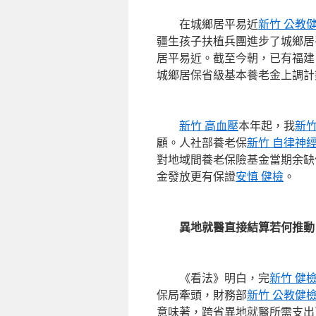
在城鄉居平易近
新竹 公教
疆生孩子扶植兵團進步了城鄉居
居平易近。截至今朝，已有福建
城鄉居保省級基本養老金上調計
新竹 高血壓
本年起，我
新竹
顧。人社部養老保
新竹 自律神
對地域間養老保險基金當期余缺
金發放更有保證
安慎 健檢
。
異地就醫直接結算若何推動？
《看法》明白，完
新竹 健
保局牽頭，財務部
新竹 公教健
意味著，跨省異地就醫所需支出