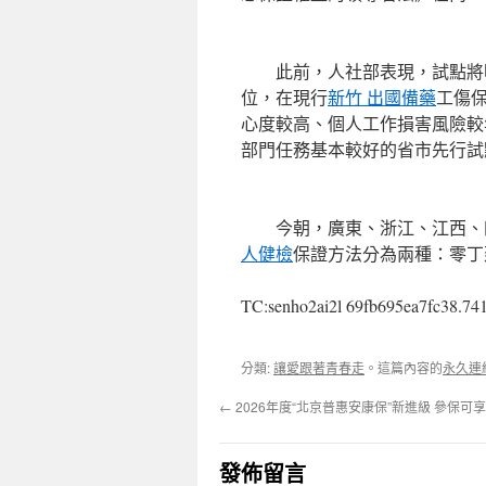
此前，人社部表現，試點將明
位，在現行
新竹 出國備藥
工傷
心度較高、個人工作損害風險較
部門任務基本較好的省市先行試
今朝，廣東、浙江、江西、四
人健檢
保證方法分為兩種：零丁
TC:senho2ai2l 69fb695ea7fc38.74
分類:
讓愛跟著青春走
。這篇內容的
永久連
←
2026年度“北京普惠安康保”新進級 參保可
發佈留言