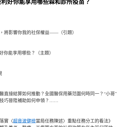
些利好你能享用哪些森和診所疫苗？
將影響你我的社保權益——（引題）
你能享用哪些？（主題）
硯
直接結算如何推動？全國醫保用藥范圍何時同一？“小哥”
技巧晉陞補助如何申領？……
落實〈
超音波健檢
當局任務陳述〉重點任務分工的看法》