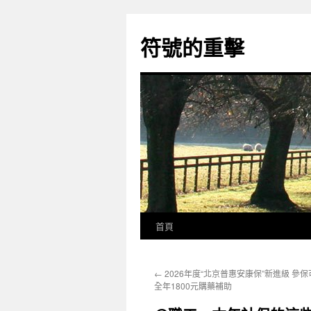
跳
至
符號的重擊
主
要
內
容
首頁
←
2026年度“北京普惠安康保”新進級 參
全年1800元購藥補助