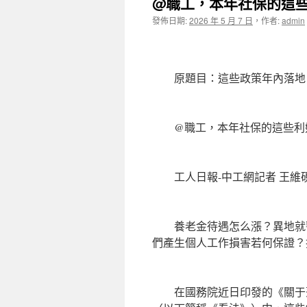
@職工，本年社保的這
發佈日期:
2026 年 5 月 7 日
，
作者:
admin
原題目：這些政策年內落地，
@職工，本年社保的這些利好
工人日報-中工網記者 王維
養老金待遇怎么漲？異地就醫
們產生個人工作損害若何保證？
在國務院近日印發的《關于