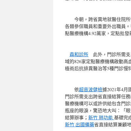
今朝，跨省異地就醫住院所需
各類參保職員和重要外出職員。
點醫療機構4.92萬家，定點批發藥
森和診所
此外，門診所需支出
域的826家定點醫療機構啟動
植術后抗排異醫治等5種門診慢
依
超音波健檢
據2021年
門診所需支出跨省直接結算任務的
醫療機構可以或許供給包含門診
瓶座的眼淚，驚恐地大叫：「眼
結算辦事；
新竹 肺功能
基礎完
新竹 出國備藥
省直接結算兼顧