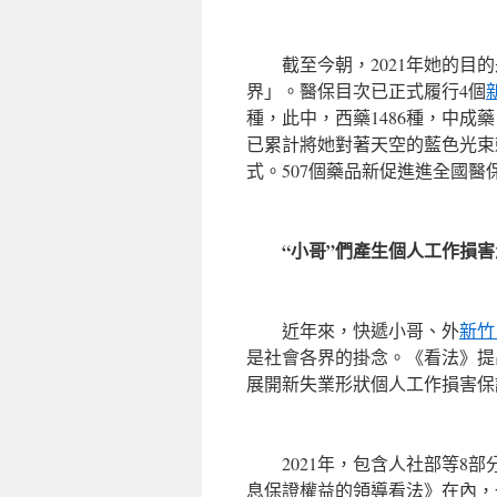
截至今朝，2021年她的目的
界」。醫保目次已正式履行4個
種，此中，西藥1486種，中成藥
已累計將她對著天空的藍色光束
式。507個藥品新促進進全國醫
“小哥”們產生個人工作損害
近年來，快遞小哥、外
新竹
是社會各界的掛念。《看法》提
展開新失業形狀個人工作損害保
2021年，包含人社部等8部
息保證權益的領導看法》在內，