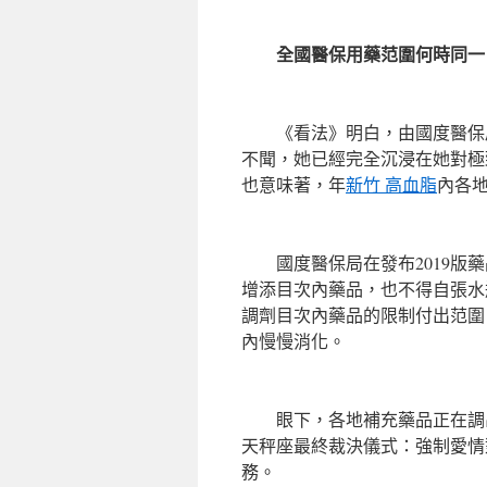
全國醫保用藥范圍何時同一？
《看法》明白，由國度醫保局
不聞，她已經完全沉浸在她對極
也意味著，年
新竹 高血脂
內各
國度醫保局在發布2019版藥
增添目次內藥品，也不得自張水
調劑目次內藥品的限制付出范圍
內慢慢消化。
眼下，各地補充藥品正在調出
天秤座最終裁決儀式：強制愛情對
務。