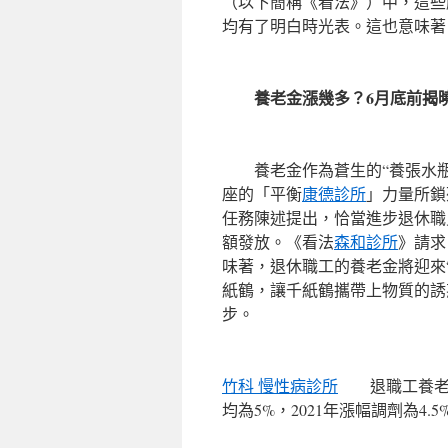
（以下簡稱《看法》）中，這些
均有了明白時光表。這也意味著
養老金漲幾多？6月底前揭
養老金作為蒼生的“養張水瓶
座的「平衡
康德診所
」力量所鎖
任務陳述提出，恰當進步退休職
額發放。《看法
森和診所
》請求
味著，退休職工的養老金將迎來
紙鶴，讓千紙鶴攜帶上物質的誘
步。
竹科 慢性病診所
退職工養老保險
均為5%，2021年漲幅調劑為4.