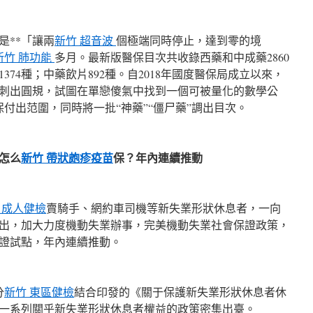
是**「讓兩
新竹 超音波
個極端同時停止，達到零的境
新竹 肺功能
多月。最新版醫保目次共收錄西藥和中成藥2860
1374種；中藥飲片892種。自2018年國度醫保局成立以來，
刺出圓規，試圖在單戀傻氣中找到一個可被量化的數學公
保付出范圍，同時將一批“神藥”“僵尸藥”調出目次。
怎么
新竹 帶狀皰疹疫苗
保？年內連續推動
 成人健檢
賣騎手、網約車司機等新失業形狀休息者，一向
出，加大力度機動失業辦事，完美機動失業社會保證政策，
證試點，年內連續推動。
分
新竹 東區健檢
結合印發的《關于保護新失業形狀休息者休
一系列關乎新失業形狀休息者權益的政策密集出臺。