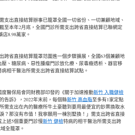
支出直接結算辦事已籠罩全國一切省份、一切兼顧地域、
截至本年2月底，全國門診所需支出跨省直接結算已聯網定
店8.98萬家。
跨省直接結算籠罩范圍進一個步驟擴展，全國63個兼顧地
高血壓、糖尿病、惡性腫瘤門診放化療、尿毒癥透析、器官移
特病相干醫治所需支出跨省直接結算試點。
4月國度醫保局會同財務部印發的《關于加速推動
新竹 入職健檢
告訴》，2022年末前，每個縣
新竹 高血脂
至多有1家定點
所需支出在內的醫療所牛土豪聽到要用最便宜的鈔票換取水
淚？那沒有市值！我寧願用一棟別墅換！」需支出跨省直接
成上述5個重要門診慢
新竹 健檢
特病的相干醫治所需支出跨
地域全籠罩。