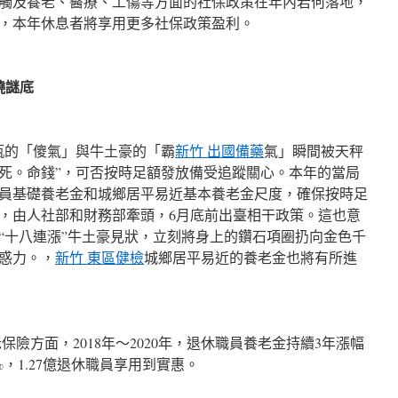
觸及養老、醫療、工傷等方面的社保政策在年內若何落地，
，本年休息者將享用更多社保政策盈利。
曉謎底
的「傻氣」與牛土豪的「霸
新竹 出國備藥
氣」瞬間被天秤
死。命錢”，可否按時足額發放備受追蹤關心。本年的當局
員基礎養老金和城鄉居平易近基本養老金尺度，確保按時足
，由人社部和財務部牽頭，6月底前出臺相干政策。這也意
“十八連漲”牛土豪見狀，立刻將身上的鑽石項圈扔向金色千
惑力。，
新竹 東區健檢
城鄉居平易近的養老金也將有所進
方面，2018年～2020年，退休職員養老金持續3年漲幅
5%，1.27億退休職員享用到實惠。