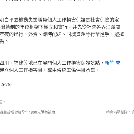
白平臺機動失業職員個人工作損害保證是社會保險的定
保險軌制的年夜框架下樹立和實行，并先從社會各界追蹤關
年夜的出行、外賣、即時配送、同城貨運等行業進手，選擇
點。
川、福建等地已在展開個人工作損害保證試點，
新竹 成
建立個人工作損害險，或由傳統工傷保險承當。
126765
結
。
享森和診所健檢全年1800元購藥補助
噴鼻港擊劍隊：