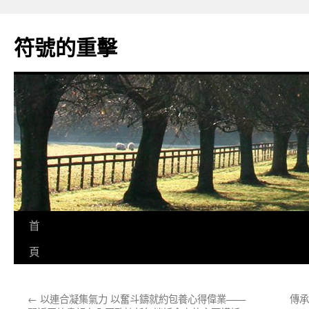
跳
至
符號的重擊
主
要
內
容
首
頁
←
以連合凝集氣力 以奮斗鑄就約包養心得偉業——
傳承