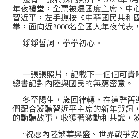
年夜禮堂，全票被選國度主席、中
習近平，左手撫按《中華國民共和
拳，面向近3000名全國人年夜代表
錚錚誓詞，拳拳初心。
一張張照片，記載下一個個可貴
總書記對內陸與國民的無窮密意。
冬至陽生，歲回律轉，在這辭舊
們配合凝聽習近平主席的新年賀詞
的動聽故事，收獲著激動和共識，
“祝愿內陸繁華興盛、世界戰爭