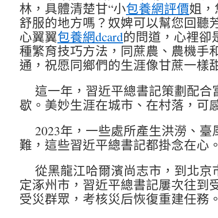
林，具體清楚甘“小
包養網評價
姐，
舒服的地方嗎？奴婢可以幫您回聽芳
心翼翼
包養網dcard
的問道，心裡卻
種繁育技巧方法，同蔗農、農機手
通，祝愿同鄉們的生涯像甘蔗一樣
這一年，習近平總書記策劃配合
歇。美妙生涯在城市、在村落，可
2023年，一些處所產生洪澇、
難，這些習近平總書記都掛念在心
從黑龍江哈爾濱尚志市，到北京
定涿州市，習近平總書記屢次往到
受災群眾，考核災后恢復重建任務