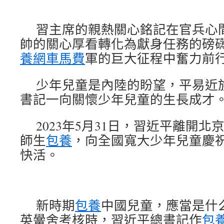
習主席的親熱關心銘記在官兵心
帥的關心厚看轉化為獻身任務的磅
養網車馬費
軍的巨大征程中奮力前
少年兒童是內陸的盼望，平易近
書記一向關懷少年兒童的生長成才
2023年5月31日，習近平離開
師生
包養
，向全國寬大少年兒童慶祝
快活。
新時期
包養
中國兒童，應當是什
英黌舍考核時，習近平總書記作
包