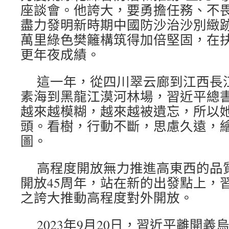
座談會。他誇大，要勇擔任務、不
盡力發明新時期中國防沙治沙別緻
萬里綠色樊籬構筑得加倍堅固，在
更年夜成績。
這一年，從四川翠云廊到江西長
素海到黑龍江漠河林場，習近平總
越來越模糊，越來越被遺忘，所以
頭。看樹，行動不斷，思慮久遠，繪
圖。
高程度開放無力推進高東西的品
開放45周年，站在新的出發點上，
之誇大推動高程度對外開放。
2023年9月20日，習近平離開