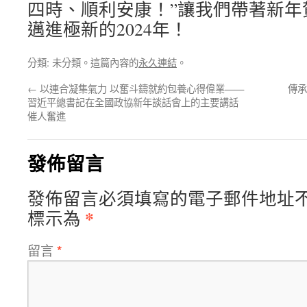
四時、順利安康！”讓我們帶著新年
邁進極新的2024年！
分類: 未分類。這篇內容的
永久連結
。
←
以連合凝集氣力 以奮斗鑄就約包養心得偉業——
傳承
習近平總書記在全國政協新年談話會上的主要講話
催人奮進
發佈留言
發佈留言必須填寫的電子郵件地址
*
標示為
留言
*