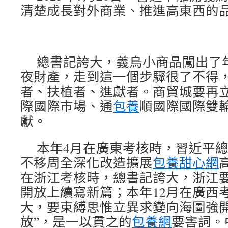
清楚成長對外商業、推進高東西的
總書記誇大，義烏小商品闖出了
夜財產，走到這一個步驟很了不得
者、扶植者、進獻者。商貿城要再
際國際市場、通
包養
順國際國際雙
獻。
本年4月在廣東考核時，習近平
不移周全深化改造擴展
包養甜心網
在浙江考核時，總書記誇大，浙江
開放上續寫新篇；本年12月在廣西
大，要束縛思惟立異求變向海圖強開
放”，是一以貫之的
包養網
要害詞。