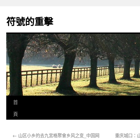
跳
至
符號的重擊
主
要
內
容
首
頁
←
山区小乡的去九宮格聚會乡风之变_中国网
重庆城口：山