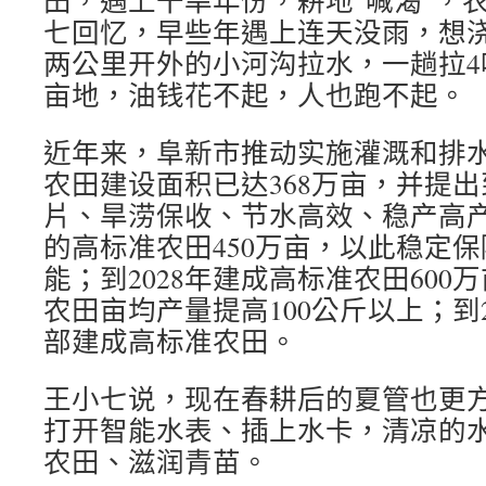
田，遇上干旱年份，耕地“喊渴”，
七回忆，早些年遇上连天没雨，想
两公里开外的小河沟拉水，一趟拉4
亩地，油钱花不起，人也跑不起。
近年来，阜新市推动实施灌溉和排水
农田建设面积已达368万亩，并提出
片、旱涝保收、节水高效、稳产高
的高标准农田450万亩，以此稳定保
能；到2028年建成高标准农田60
农田亩均产量提高100公斤以上；到
部建成高标准农田。
王小七说，现在春耕后的夏管也更
打开智能水表、插上水卡，清凉的
农田、滋润青苗。