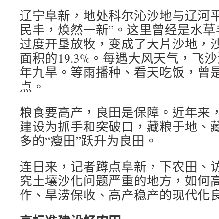
辽宁阜新，地处科尔沁沙地与辽河平
民丰，焕然一新”。这里曾经是水草
过度开垦放牧，变成了大片沙地，
面积的19.3%。每遇大风天气，飞
年九旱。等雨播种、看天吃饭，曾
点。
粮食要高产，良田是保障。近年来
建设为抓手和突破口，藏粮于地、
多的“瘦田”跃升为良田。
连日来，记者蹲点阜新，下农田、
究土壤沙化问题严重的地方，如何
作、旱涝保收、高产稳产的现代化