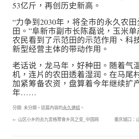
53亿斤，再创历史新高。
“力争到2030年，将全市的永久农
田。”阜新市副市长陈磊说，玉米单
农民看到了示范田的示范作用、科
新型经营主体的带动作用。
老话说，龙马年，好种田。随着气
机，连片的农田透着湿润。在马尾
加紧筹备农资，盘算着今年继续扩
年……
分類: 未分類。這篇內容的
永久連結
。
←
山区小乡的去九宮格聚會乡风之变_中国网
重庆城口：山