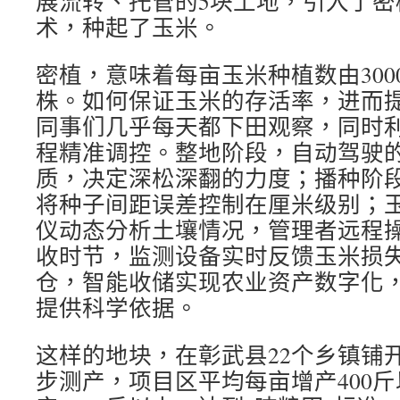
展流转、托管的5块土地，引入了密
术，种起了玉米。
密植，意味着每亩玉米种植数由3000
株。如何保证玉米的存活率，进而
同事们几乎每天都下田观察，同时
程精准调控。整地阶段，自动驾驶
质，决定深松深翻的力度；播种阶
将种子间距误差控制在厘米级别；
仪动态分析土壤情况，管理者远程
收时节，监测设备实时反馈玉米损
仓，智能收储实现农业资产数字化
提供科学依据。
这样的地块，在彰武县22个乡镇铺
步测产，项目区平均每亩增产400