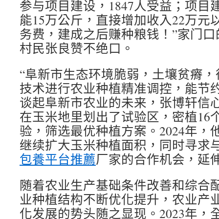
参与项目建设，1847人受益；项目
能15万公斤，直接增加收入22万元
务费，建成之后赚种粮钱！”家门口
村民张良赞不绝口。
“阜新市生态环境脆弱，土壤贫瘠，
技术进行农业种植精准调控，能节约
谈起阜新市农业的未来，张博轩信心满
在玉米地里划出了试验区，密植16
验，筛选最优种植方案。2024年，
继续扩大玉米种植面积，同时寻求
包養平台推薦
厂家的合作机会，延
随着农业生产基础条件改善和综合
业种植结构不断优化提升，农业产
化发展的势头随之显现。2023年，