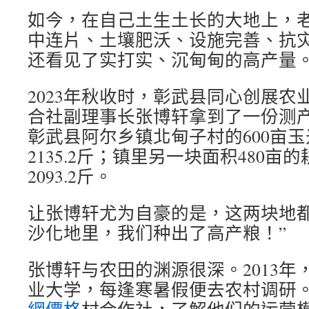
如今，在自己土生土长的大地上，
中连片、土壤肥沃、设施完善、抗
还看见了实打实、沉甸甸的高产量
2023年秋收时，彰武县同心创展农
合社副理事长张博轩拿到了一份测
彰武县阿尔乡镇北甸子村的600亩
2135.2斤；镇里另一块面积480亩
2093.2斤。
让张博轩尤为自豪的是，这两块地都
沙化地里，我们种出了高产粮！”
张博轩与农田的渊源很深。2013年
业大学，每逢寒暑假便去农村调研。