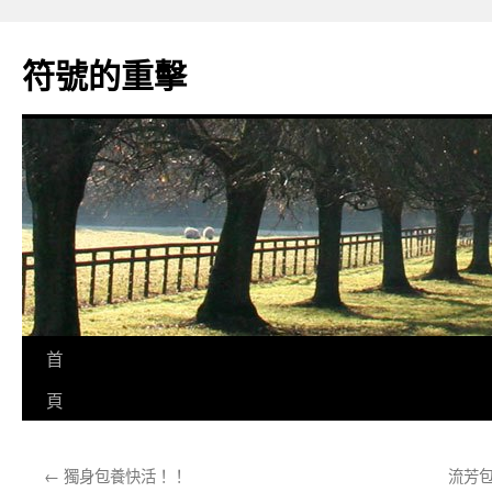
跳
至
符號的重擊
主
要
內
容
首
頁
←
獨身包養快活！！
流芳包