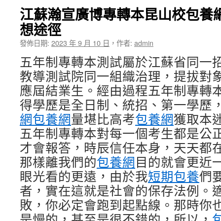
江蘇瀚宣廣博專轉本昆山校包養
想途徑
發佈日期:
2023 年 9 月 10 日
，
作者:
admin
五年制專轉本測試屬於江蘇省同一
教導測試院同一組織治理，提拔對
應屆結業生。經由過程五年制專轉
得學歷是全日制、統招、第一學歷
網
包養網
量堪比高考
包養網
獲取本
五年制專轉本對每一個考生都是公
才會報答，時辰信任本身，天天都
那樣離我們的
包養網
目的就會更近
眼光看的更遠，由於我
短期包養
們
者，實在這就是社會的保存法例。
敗，你必定會跑到起點線。那時你
是慢的，甚至是很不錯的，所以，
包