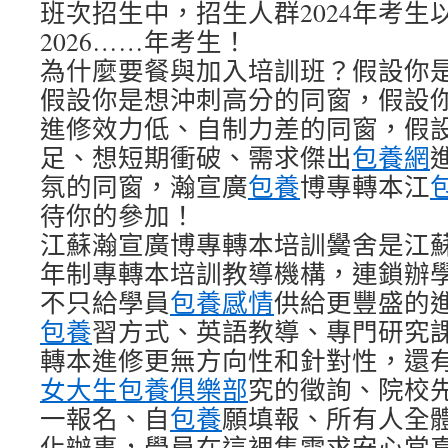
班次招生中，招生人群2024年考生以
2026……年考生！
為什麼要餐與加入培訓班？假設你
假設你是想沖刺高分的同窗，假設
進修效力低、自制力差的同窗，假
足、想短期衝破、需求傑出
包養網
氛的同窗，瀚宣廣
包養
博專轉本江
待你的參加！
江蘇瀚宣廣博專轉本培訓黌舍是江
年制專轉本培訓教導機構，連鎖辦學
不只給學員
包養感情
供給更豐盛的
包養
習方式、英語教導、專門研究
轉本進修更無方向性和針對性，還
女大生包養俱樂部
究的徵詢、院校
一報名、自
包養
願填報、所有人全
化辦事，學員在這裡隻需求安心當