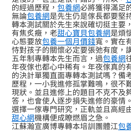
的經過歷程，
包養網
必將獲得滿足
無論
包養網
是先生仍是傢長都要堅
轉本測試關於先生來說確切挺主要
有焦炙癥，老
甜心寶貝包養網
是煩
心態要放
包養一個月價錢
寬。實在
恃對孩子的關懷必定要張弛有度，
五年制專轉本先生而言，過
包養網
年夜傢也都心中稀有。年夜傢真的
的決計單獨直面專轉本測試嗎？備
歷程，一小我進修孤掌難鳴，很不
現狀。並且進修上的題目不克不及
答，也會使人逐步損失進修的豪情
選擇一傢專門研究，正軌並且高經
甜心網
機構便成瞭燃眉之急。
江蘇瀚宣廣博專轉本培訓團體江
包