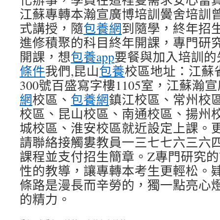
江蘇專轉本瀚宣廣博培訓黌舍培訓
式講授，隨
包養網
到隨學，終年招
進修積聚的科目終年開課，專門研
開課，想
包養app
要餐與加入培訓的
條件
我們,昆山
包養
校區地址：江蘇
300號百盛寫字樓1105室，江蘇瀚
網
校區、
包養網
鎮江校區、常州校
校區、昆山校區、南通校區、揚州
城校區、淮安校區就近設定上課。
請聯絡接觸婁教員一三七七六三六
課程並支付招生簡章。Z專門研究的
性的教導，讓專轉本考生更輕松。
條路是漫長而辛勞的，獨一點亮心
的精力。