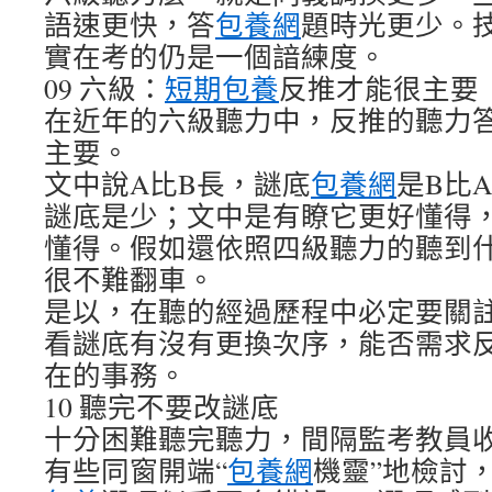
語速更快，答
包養網
題時光更少。
實在考的仍是一個諳練度。
09 六級：
短期包養
反推才能很主要
在近年的六級聽力中，反推的聽力
主要。
文中說A比B長，謎底
包養網
是B比
謎底是少；文中是有瞭它更好懂得
懂得。假如還依照四級聽力的聽到
很不難翻車。
是以，在聽的經過歷程中必定要關
看謎底有沒有更換次序，能否需求
在的事務。
10 聽完不要改謎底
十分困難聽完聽力，間隔監考教員
有些同窗開端“
包養網
機靈”地檢討，