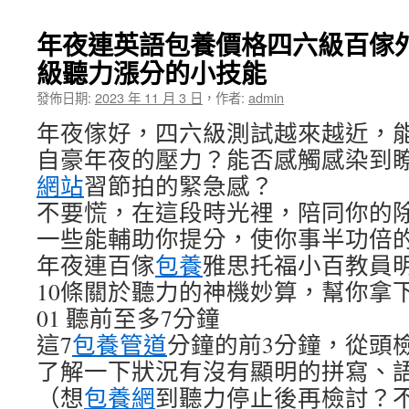
年夜連英語包養價格四六級百傢外
級聽力漲分的小技能
發佈日期:
2023 年 11 月 3 日
，
作者:
admin
年夜傢好，四六級測試越來越近，
自豪年夜的壓力？能否感觸感染到
網站
習節拍的緊急感？
不要慌，在這段時光裡，陪同你的
一些能輔助你提分，使你事半功倍
年夜連百傢
包養
雅思托福小百教員
10條關於聽力的神機妙算，幫你拿
01 聽前至多7分鐘
這7
包養管道
分鐘的前3分鐘，從頭
了解一下狀況有沒有顯明的拼寫、
（想
包養網
到聽力停止後再檢討？