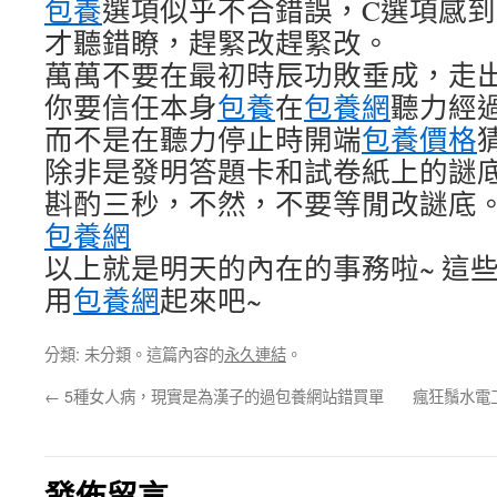
包養
選項似乎不合錯誤，C選項感
才聽錯瞭，趕緊改趕緊改。
萬萬不要在最初時辰功敗垂成，走
你要信任本身
包養
在
包養網
聽力經
而不是在聽力停止時開端
包養價格
除非是發明答題卡和試卷紙上的謎
斟酌三秒，不然，不要等閒改謎底
包養網
以上就是明天的內在的事務啦~ 這
用
包養網
起來吧~
分類: 未分類。這篇內容的
永久連結
。
←
5種女人病，現實是為漢子的過包養網站錯買單
瘋狂鬚水電
發佈留言