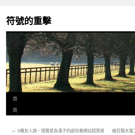
跳
至
符號的重擊
主
要
內
容
首
頁
←
5種女人病，現實是為漢子的過包養網站錯買單
瘋狂鬚水電