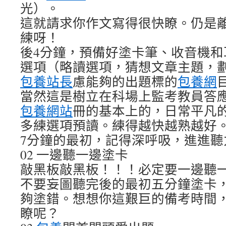
光）。
這就請求你作文寫得很快瞭。仍是
練呀！
後4分鐘，預備好塗卡筆、收音機和
選項（略讀選項，猜想文章主題，
包養站長
慮能夠的出題標的
包養網
當然這是樹立在科場上監考教員答
包養網站
冊的基本上的，日常平凡
多練選項預讀。練得越快越熟越好
7分鐘的最初，記得深呼吸，進進聽
02 一邊聽一邊塗卡
敲黑板敲黑板！！！必定要一邊聽
不要妄圖聽完後的最初五分鐘塗卡
夠塗錯。想想你這艱巨的備考時間
瞭呢？