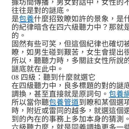
據坊間傳播，男女對話中，女性的
往往是對的謎底。
是
包養
什麼招致瞭如許的景象，是
的紀律暗含在四六級聽力中？那就
的。
固然有些可笑，但這個紀律也確切
瞭，如男生碰到艱苦，女生會提出
所以，聽聽力時，多關註女性所說
謎底就在此中。
08 四級：聽到什麼就選它
在四級聽力中，良多標題的對的謎
調換，甚至直接就是原詞句。
包養
所以當你聽
包養管道
到瞭和某個選
時，附近或雷同的越多，就選這個
到的內在的事務上多加本身的猜測
六級聽力麼，就是同義調換更多一