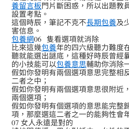
養留言板
門片斷困惑，所以出題教
設置考點。
這個時辰，筆記不克不
長期包養
及
害信息。
包養網
06 隻看選項就消除
比來這幾
包養
年的四六級聽力難度
聽就能選出謎底，這種好時辰曾經曩
的小技能可以
包養意思
輔助你消除
假如你發明有兩個選項意思完整相
二者之中；
假如你發明有兩個選項意思很附近
兩個選項；
假如你發明有個選項的意思能完整
項，那麼選這二者之一的能夠性會
07 女人永遠是對的