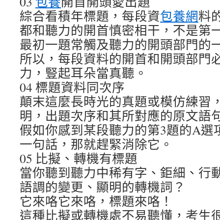
03
包養
開首開頭愛出題
綜合看積年標題，每段資
包養網
料
都和聽力的開首慎密相干，不是第
最初一題常觸及聽力的開頭部門的
所以，每段資料的開首和開頭部門
力，豎起耳朵當真聽。
04 標題資料同次序
顛末這麼長時光的真題或模仿練習
明，出題次序和其所對應的原文語
假如你感到某段聽力的第3題的A選
一句話，那就趕緊消除它。
05 比擬、轉機有標題
當你聽到聽力中稀有字、鉅細、行
語調的變更、顯明的轉機詞？
它來咯它來咯，標題來咯！
這種比擬或轉機處不易聽懂，考生